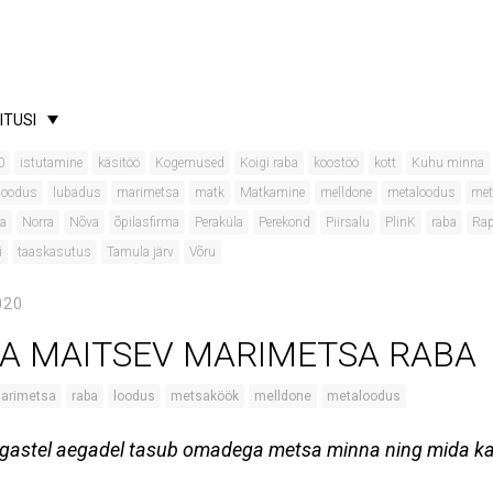
ITUSI
0
istutamine
käsitöö
Kogemused
Koigi raba
koostöö
kott
Kuhu minna
loodus
lubadus
marimetsa
matk
Matkamine
melldone
metaloodus
me
a
Norra
Nõva
õpilasfirma
Peraküla
Perekond
Piirsalu
PlinK
raba
Ra
i
taaskasutus
Tamula järv
Võru
020
JA MAITSEV MARIMETSA RABA
arimetsa
raba
loodus
metsaköök
melldone
metaloodus
segastel aegadel tasub omadega metsa minna ning mida ka