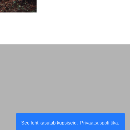
See leht kasutab küpsiseid.
Privaatsuspoliitika.