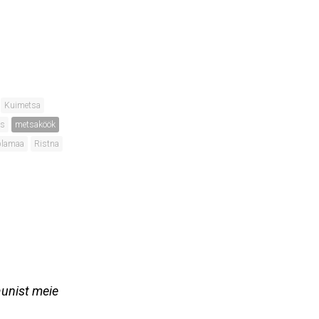
Kuimetsa
ts
metsaköök
plamaa
Ristna
unist meie