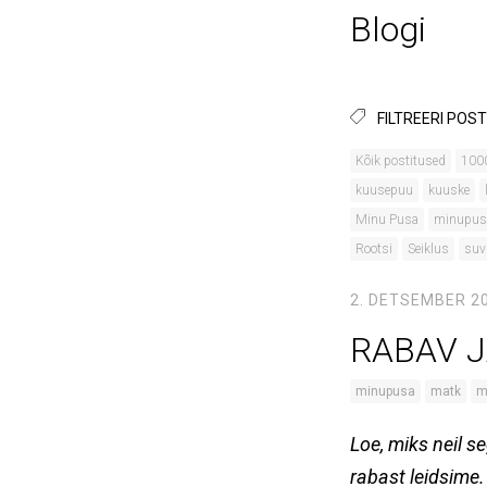
Blogi
FILTREERI POST
Kõik postitused
100
kuusepuu
kuuske
Minu Pusa
minupus
Rootsi
Seiklus
suv
2. DETSEMBER 2
RABAV 
minupusa
matk
m
Loe, miks neil 
rabast leidsime.