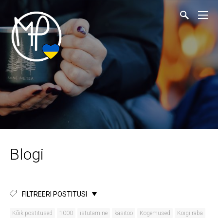
Blogi
FILTREERI POSTITUSI
Kõik postitused
1000
istutamine
käsitöö
Kogemused
Koigi raba