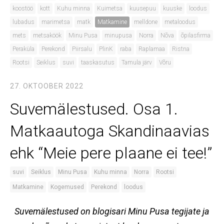
koostöö
kott
Kuhu minna
Kuimetsa
kuusepuu
kuuske
loodus
lubadus
marimetsa
matk
Matkamine
melldone
metaloodus
mets
metsaköök
Minu Pusa
minupusa
Norra
Nõva
õpilasfirma
Peraküla
Perekond
Piirsalu
PlinK
raba
Raplamaa
Ristna
Rootsi
Seiklus
suvi
taaskasutus
Tamula järv
Võru
27. OKTOOBER 2022
Suvemälestused. Osa 1.
Matkaautoga Skandinaavias
ehk “Meie pere plaane ei tee!”
suvi
Seiklus
Minu Pusa
Kuhu minna
Norra
Rootsi
Matkamine
Kogemused
Perekond
loodus
Suvemälestused on blogisari Minu Pusa tegijate ja