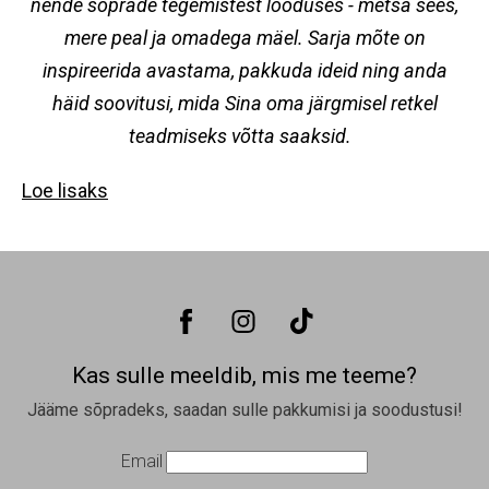
nende sõprade tegemistest looduses - metsa sees,
mere peal ja omadega mäel. Sarja mõte on
inspireerida avastama, pakkuda ideid ning anda
häid soovitusi, mida Sina oma järgmisel retkel
teadmiseks võtta saaksid.
Loe lisaks
Kas sulle meeldib, mis me teeme?
Jääme sõpradeks, saadan sulle pakkumisi ja soodustusi!
Email