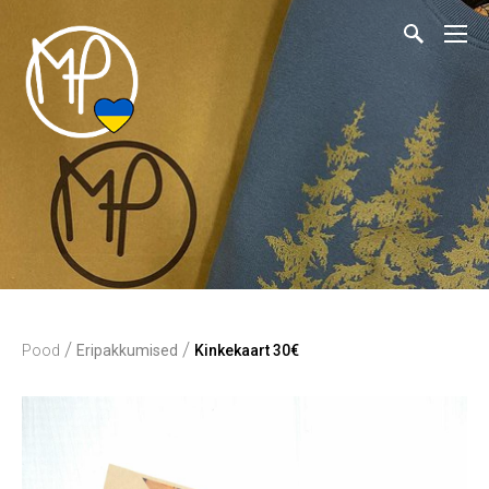
/
/
Pood
Eripakkumised
Kinkekaart 30€