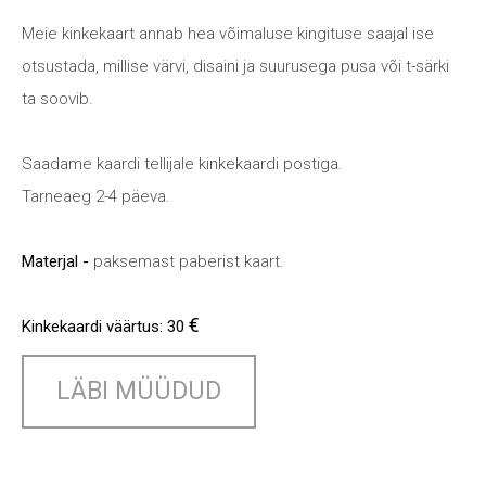
Meie kinkekaart annab hea võimaluse kingituse saajal ise
otsustada, millise värvi, disaini ja suurusega pusa või t-särki
ta soovib.
Saadame kaardi tellijale kinkekaardi postiga.
Tarneaeg 2-4 päeva.
Materjal -
paksemast paberist kaart.
€
Kinkekaardi väärtus: 30
LÄBI MÜÜDUD