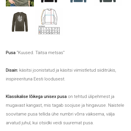
Pusa
"Kuused. Täitsa metsas"
Disain:
käsitsi joonistatud ja käsitsi viimistletud siiditrükis,
inspireerituna Eesti loodusest.
Klassikalise lõikega unisex pusa
on tehtud ülipehmest ja
mugavast kangast, mis tagab soojuse ja hingavuse. Naistele
soovitame pusa tellida ühe numbri võrra väiksema, välja
arvatud juhul, kui otsidki veidi suuremat pusa.