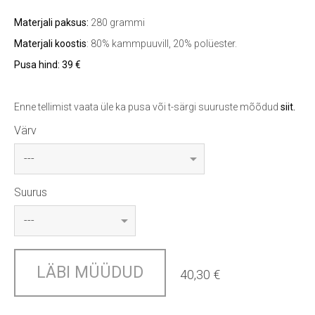
Materjali paksus:
280 grammi
Materjali koostis
: 80% kammpuuvill, 20% polüester.
Pusa hind: 39 €
Enne tellimist vaata üle ka pusa või t-särgi suuruste mõõdud
siit
.
Värv
Suurus
LÄBI MÜÜDUD
40,30 €