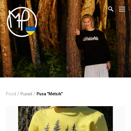
/
/
Pood
Pusad
Pusa "Metsik"