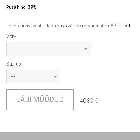
39€
Pusa hind:
Enne tellimist vaata üle ka pusa või t-särgi suuruste mõõdud
siit
.
Värv
Suurus
LÄBI MÜÜDUD
40,30 €