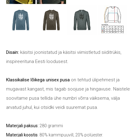
Disain:
käsitsi joonistatud ja käsitsi viimistletud siiditrükis,
inspireerituna Eesti loodusest.
Klassikalise lõikega unisex pusa
on tehtud ülipehmest ja
mugavast kangast, mis tagab soojuse ja hingavuse. Naistele
soovitame pusa tellida ühe numbri võrra väiksema, välja
arvatud juhul, kui otsidki veidi suuremat pusa.
Materjali paksus:
280 grammi
Materjali koostis
: 80% kammpuuvill, 20% polüester.